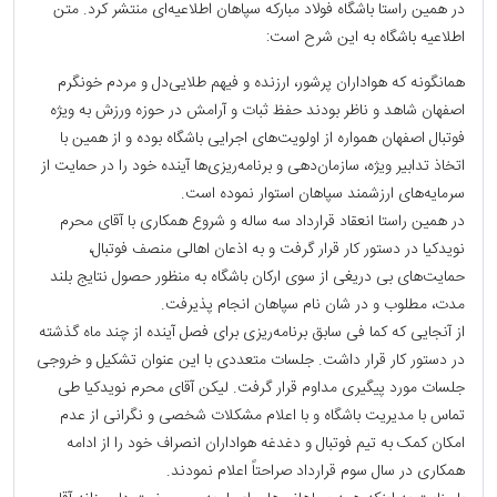
در همین راستا باشگاه فولاد مبارکه سپاهان اطلاعیه‌ای منتشر کرد. متن
اطلاعیه باشگاه به این شرح است:
همانگونه که هواداران پرشور، ارزنده و فیهم طلایی‌دل و مردم خونگرم
اصفهان شاهد و ناظر بودند حفظ ثبات و آرامش در حوزه ورزش به ویژه
فوتبال اصفهان همواره از اولویت‌های اجرایی باشگاه بوده و از همین با
اتخاذ تدابیر ویژه، سازمان‌دهی و برنامه‌ریزی‌ها آینده خود را در حمایت از
سرمایه‌های ارزشمند سپاهان استوار نموده است.
در همین راستا انعقاد قرارداد سه ساله و شروع همکاری با آقای محرم
نویدکیا در دستور کار قرار گرفت و به اذعان اهالی منصف فوتبال،
حمایت‌های بی دریغی از سوی ارکان باشگاه به منظور حصول نتایج بلند
مدت، مطلوب و در شان نام سپاهان انجام پذیرفت.
از آنجایی که کما فی سابق برنامه‌ریزی برای فصل آینده از چند ماه گذشته
در دستور کار قرار داشت. جلسات متعددی با این عنوان تشکیل و خروجی
جلسات مورد پیگیری مداوم قرار گرفت. لیکن آقای محرم نویدکیا طی
تماس با مدیریت باشگاه و با اعلام مشکلات شخصی و نگرانی از عدم
امکان کمک به تیم فوتبال و دغدغه هواداران انصراف خود را از ادامه
همکاری در سال سوم قرارداد صراحتاً اعلام نمودند.