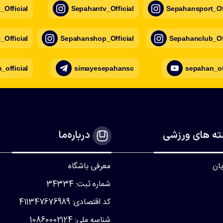
Official
Sepahantv_Official
Sepahansport_Off
Official
Sepahanshop_Official
Sepahanclub_Off
official
simayesepahansc
sepahan_of
ه های ورزشی
درباره‌ما
یان
معرفی باشگاه
شماره ثبت: 34334
کد اقتصادی: 411347676989
شناسه ملی: 10860002124