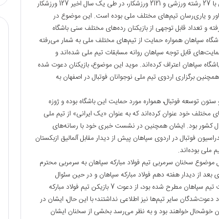
یک) باشگاه فولاد مبارکه سپاهان به عنوان یک باشگاه ورزشی با 27 رشته ورزشی و 2121 ورزشکار، در طی یک سال اخیر 127 ورزشکار
یاور و یاری‌رسان تیم‌های مختلف ملی بوده است. این موضوع در
ته و تعداد قابل توجهی از بازیکنان رده‌های مختلف سنی باشگاه
شگاه سپاهان همواره حمایت از تیم‌های مختلف ملی به شمار می‌رفته
حمایت‌های قابل توجه سپاهان روانه مسابقات تیم ملی شده‌اند و
اشگاه سپاهان اعتراف کرده‌اند. موید این موضوع، بازیکنان دعوت شده
مچنین برگزاری اردوی تیم ملی نوجوانان فوتبال در اصفهان به
 ستون توسعه فوتبال، همواره مورد حمایت این باشگاه بوده و ژوزه
 مختلف خود عنوان کرده‌اند که به عنوان «یک ایرانی» از تیم ملی
بال کشور بود. ایشان همچنین در نشست خبری خود با رسانه‌های
یون فوتبال در اردوی سپاهان پیش از دیدار مقابل آلمالیق ازبکستان
 ملی بوده‌اند.
ل موضوع سخنان سرمربی تیم فولاد مبارکه سپاهان به سرمربی محترم
د از دیدار هفته دهم فولاد مبارکه سپاهان و در حین سئوال
خبرنگاری که در خصوص عملکرد رضا اسدی، بازیکن باکیفیت تیم سپاهان مطرح شده بود، از دعوت 7 بازیکن تیم فولاد مبارکه
دعوت‌شدگان سایر تیم‌ها نیز اطلاعی نداشتند؛ با این حال، ایشان در
ان خوشحال خواهند بود و به نظر می‌رسد بخشی از سخنان ایشان