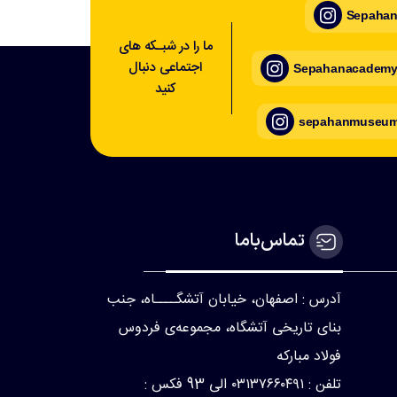
Sepahan_
ما را در شبـکه های
اجتماعی دنبال
Sepahanacademy_
کنید
sepahanmuseum_
تماس‌با‌ما
آدرس : اصفهان، خیابان آتشگــــاه، جنب
بنای تاریخی آتشگاه، مجموعه‌ی فردوس
فولاد مبارکه
تلفن : ۰۳۱۳۷۶۶۰۴۹۱ الی 93 فکس :