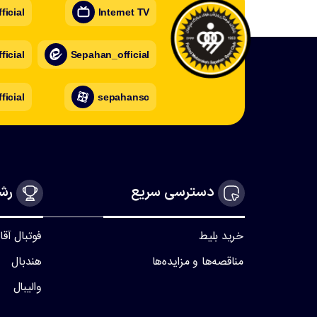
icial
Internet TV
icial
Sepahan_official
ficial
sepahansc
دسترسی سریع
رشت
خرید بلیط
فوتبال آقا
مناقصه‌ها و مزایده‌ها
هندبال
والیبال