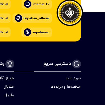
icial
Internet TV
icial
Sepahan_official
ficial
sepahansc
دسترسی سریع
رشت
خرید بلیط
فوتبال آقا
مناقصه‌ها و مزایده‌ها
هندبال
والیبال