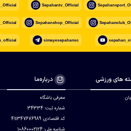
Official
Sepahantv_Official
Sepahansport_Off
Official
Sepahanshop_Official
Sepahanclub_Off
official
simayesepahansc
sepahan_of
ه های ورزشی
درباره‌ما
یان
معرفی باشگاه
شماره ثبت: 34334
کد اقتصادی: 411347676989
شناسه ملی: 10860002124