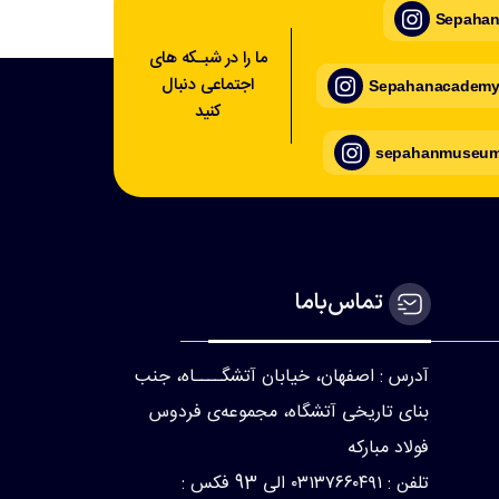
Sepahan_
ما را در شبـکه های
اجتماعی دنبال
Sepahanacademy_
کنید
sepahanmuseum_
تماس‌با‌ما
آدرس : اصفهان، خیابان آتشگــــاه، جنب
بنای تاریخی آتشگاه، مجموعه‌ی فردوس
فولاد مبارکه
تلفن : ۰۳۱۳۷۶۶۰۴۹۱ الی 93 فکس :