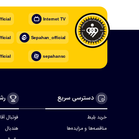
icial
Internet TV
icial
Sepahan_official
ficial
sepahansc
دسترسی سریع
رشت
خرید بلیط
فوتبال آقا
مناقصه‌ها و مزایده‌ها
هندبال