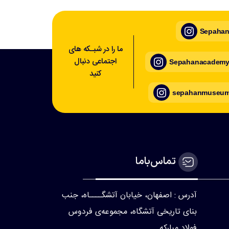
Sepahan_
ما را در شبـکه های
اجتماعی دنبال
Sepahanacademy_
کنید
sepahanmuseum_
تماس‌با‌ما
آدرس : اصفهان، خیابان آتشگــــاه، جنب
بنای تاریخی آتشگاه، مجموعه‌ی فردوس
فولاد مبارکه