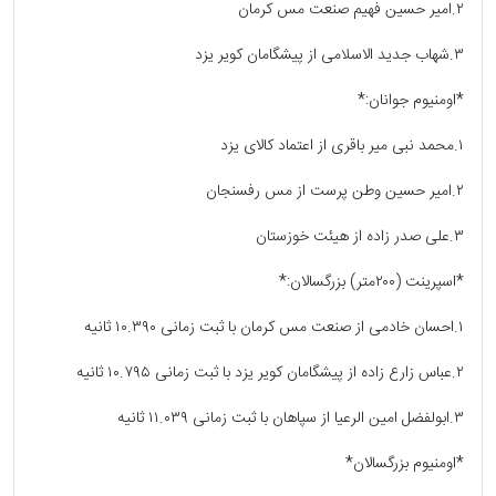
۲.امیر حسین فهیم صنعت مس کرمان
۳.شهاب جدید الاسلامی از پیشگامان کویر یزد
*اومنیوم جوانان:*
۱.محمد نبی میر باقری از اعتماد کالای یزد
۲.امیر حسین وطن پرست از مس رفسنجان
۳.علی صدر زاده از هیئت خوزستان
*اسپرینت (۲۰۰متر) بزرگسالان:*
۱.احسان خادمی از صنعت مس کرمان با ثبت زمانی ۱۰.۳۹۰ ثانیه
۲.عباس زارع زاده از پیشگامان کویر یزد با ثبت زمانی ۱۰.۷۹۵ ثانیه
۳.ابولفضل امین الرعیا از سپاهان با ثبت زمانی ۱۱.۰۳۹ ثانیه
*اومنیوم بزرگسالان*