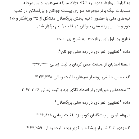
به گزارش روابط عمومی باشگاه فولاد مبارکه سپاهان، اولین مرحله
مسابقات لیگ برتر دوچرخه سواری پیست جوانان و‌ بزرگسالان در کمپ‌
تیم‌های ملی با حضور ۶ تیم بخش بزرگسالان متشکل از ٣۵ ورزشکار و ۴۵
دوچرخه سوار رده سنی جوانان در قالب ٩ تیم برگزار شد.
نتایج روز اول این رقابت‌ها به شرح زیر است:
ماده *تعقیبی انفرادی در رده سنی جوانان*:
۱.عطا احدیان از صنعت مس کرمان با ثبت زمانی ۳:۳۶.۳۲۴
۲.بنیامین حقیقی پوده از سپاهان با ثبت زمانی ۳:۴۳.۲۳۸
۳.محمدنبی میرباقری از اعتماد کالای یزد با ثبت زمانی ۳:۴۳.۳۳۶
ماده *تعقیبی انفرادی در رده سنی بزرگسالان*:
۱.بهنام آرین از پیشگامان کویر یزد با ثبت زمانی ۴:۴۶.۸۲۸
۲.مهدی آقا کاشی از پیشگامان کویر یزد با ثبت زمانی ۴:۴۷.۲۵۹