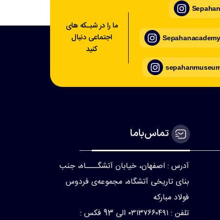
Sepahan_
ما را در شبـکه های
اجتماعی دنبال
Sepahanacademy_
کنید
sepahanmuseum_
تماس‌با‌ما
آدرس : اصفهان، خیابان آتشگــــاه، جنب
بنای تاریخی آتشگاه، مجموعه‌ی فردوس
فولاد مبارکه
تلفن : ۰۳۱۳۷۶۶۰۴۹۱ الی 93 فکس :