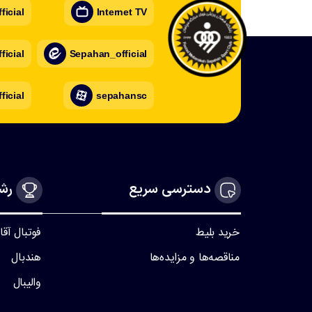
icial
Internet TV
icial
Sepahan_official
ficial
sepahansc
دسترسی سریع
رشت
خرید بلیط
فوتبال آقا
مناقصه‌ها و مزایده‌ها
هندبال
والیبال