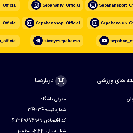
Official
Sepahantv_Official
Sepahansport_Off
Official
Sepahanshop_Official
Sepahanclub_Off
official
simayesepahansc
sepahan_of
ه های ورزشی
درباره‌ما
یان
معرفی باشگاه
شماره ثبت: 34334
کد اقتصادی: 411347676989
شناسه ملی: 10860002124