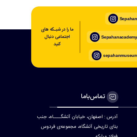
Sepahan_
ما را در شبـکه های
اجتماعی دنبال
Sepahanacademy_
کنید
sepahanmuseum_
تماس‌با‌ما
آدرس : اصفهان، خیابان آتشگــــاه، جنب
بنای تاریخی آتشگاه، مجموعه‌ی فردوس
فولاد مبارکه