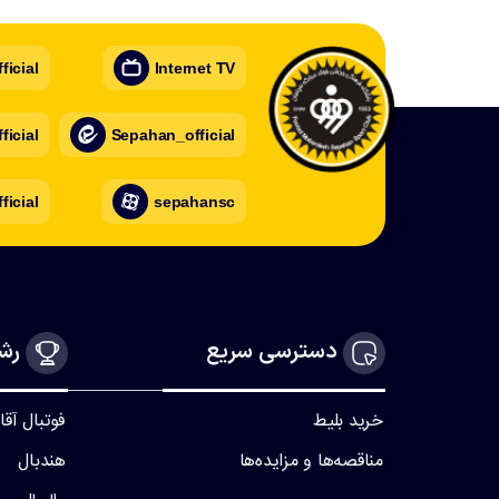
icial
Internet TV
icial
Sepahan_official
ficial
sepahansc
دسترسی سریع
رشت
خرید بلیط
فوتبال آقا
مناقصه‌ها و مزایده‌ها
هندبال