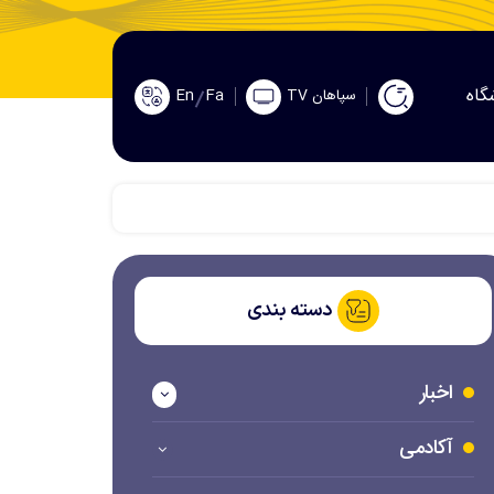
گاه
En
Fa
سپاهان TV
دسته بندی
اخبار
آکادمی