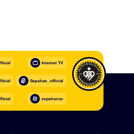
icial
Internet TV
icial
Sepahan_official
ficial
sepahansc