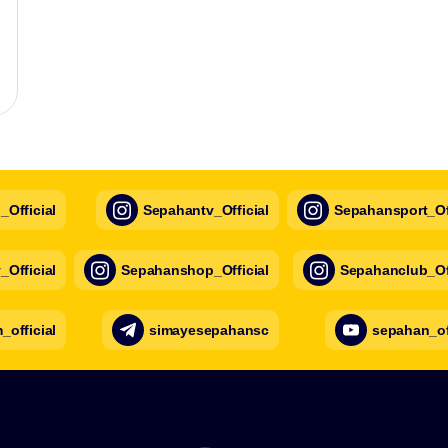
Official
Sepahantv_Official
Sepahansport_Off
Official
Sepahanshop_Official
Sepahanclub_Off
official
simayesepahansc
sepahan_of