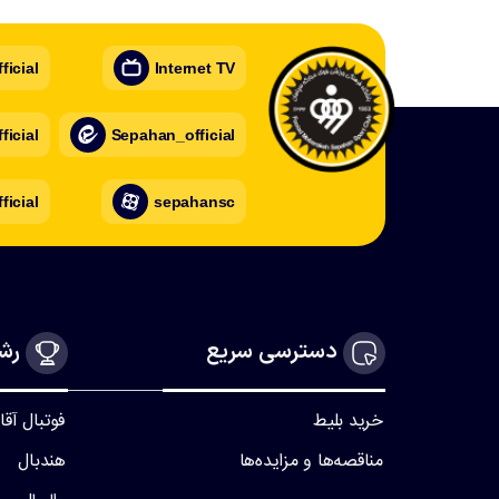
icial
Internet TV
icial
Sepahan_official
ficial
sepahansc
دسترسی سریع
رشت
خرید بلیط
فوتبال آقا
مناقصه‌ها و مزایده‌ها
هندبال