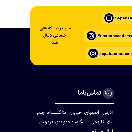
Sepahan_
ما را در شبـکه های
اجتماعی دنبال
Sepahanacademy_
کنید
sepahanmuseum_
تماس‌با‌ما
آدرس : اصفهان، خیابان آتشگــــاه، جنب
بنای تاریخی آتشگاه، مجموعه‌ی فردوس
فولاد مبارکه