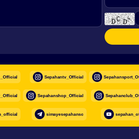
Official
Sepahantv_Official
Sepahansport_Off
Official
Sepahanshop_Official
Sepahanclub_Off
official
simayesepahansc
sepahan_of