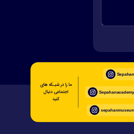
Sepahan_
ما را در شبـکه های
اجتماعی دنبال
Sepahanacademy_
کنید
sepahanmuseum_