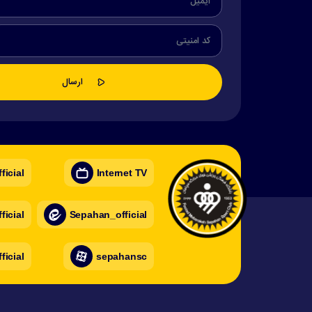
icial
Internet TV
icial
Sepahan_official
ficial
sepahansc