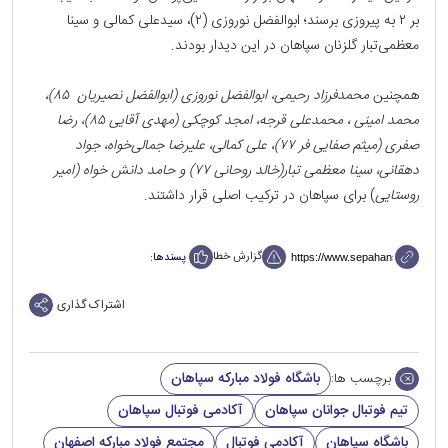
بر ۲ به پیروزی برسند؛ ابوالفضل نوروزی (۲)، سیدعلی کمالی و سینا
معظمی‌تبار گلزنان سپاهان در این دیدار بودند.
همچنین
محمد‌فرزاد رحیمی، ابوالفضل نوروزی (ابوالفضل نصیریان ۸۵)،
محمد امینی ، محمد‌علی قرجه، امجد کوچکی (مهدی آقايی ۸۵)، رضا
صفری (میثم صفایی فر ۷۷)، علی کمالی، علیرضا جمالی‌خواه، جواد
دهقانی، سینا معظمی‌ تبار(خالد روحانی ۷۷) و حامد دانش خواه (امیر
روستايی
) برای سپاهان در ترکیب اصلی قرار داشتند.
گزارش خطا
پسندها:
اشتراک گذاری
باشگاه فولاد مبارکه سپاهان
برچسب ها:
تیم فوتبال جوانان سپاهان
آکادمی فوتبال سپاهان
باشگاه سپاهان
آکادمی فوتبال
مجتمع فولاد مبارکه اصفهان