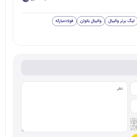
لیگ برتر والیبال
والیبال بانوان
فولادمبارکه