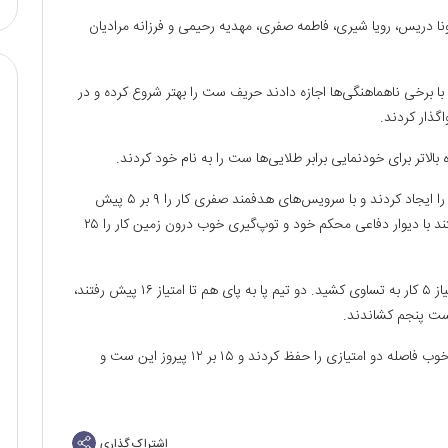
ونا دریس، رویا شیری، فاطمه صفری، مهدیه رحیمی و فرزانه مرادیان
 و با برخی ناهماهنگی‌ها اجازه دادند حریف ست را بهتر شروع کرده و در
 بالاتر برای خودنمایی برابر طلایی‌ها ست را به نام خود کردند.
ست سوم برای سپاهان متفاوت آغاز شد و اختلافی ۴ امتیازه را ایجاد کردند و با سرویس‌های هدفمند صفری کار را ۹ بر ۵ پیش
انداختند. برتری قاطع دختران اصفهان ادامه داشت و توانستند با دیوار دفاعی محکم خود و توپ‌گیری خوب درون زمین کار را ۲۵
سپاهانی‌ها دست چهارم را نیز با برتری آغاز کردند، اما در امتیاز ۵ کار به تساوی کشید. دو تیم پا به پای هم تا امتیاز ۱۶ پیش رفتند،
ست پنجم با ۳ امتیاز متوالی برای سپاهان آغاز شد و روحیه خوب فاصله دو امتیازی را حفظ کردند و ۱۵ بر ۱۲ پیروز این ست و
اشتراک گذاری