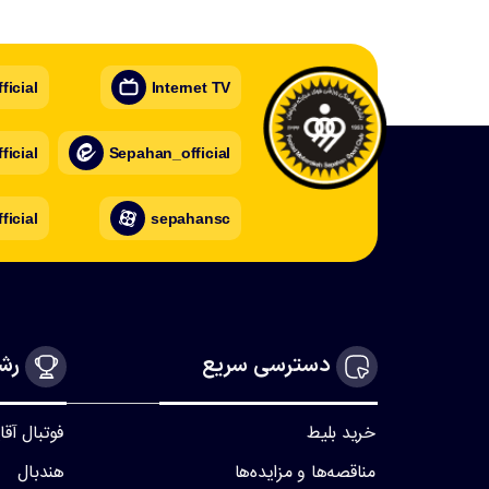
icial
Internet TV
icial
Sepahan_official
ficial
sepahansc
دسترسی سریع
رشت
خرید بلیط
فوتبال آقا
مناقصه‌ها و مزایده‌ها
هندبال