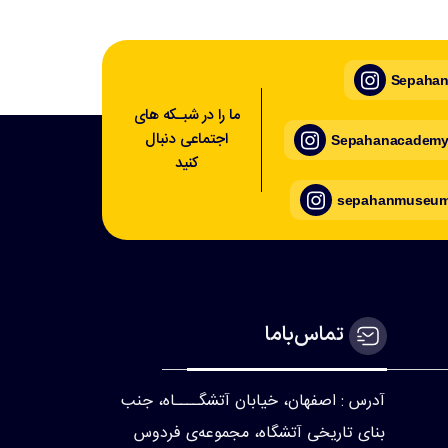
Sepahan_
ما را در شبـکه های
اجتماعی دنبال
Sepahanacademy_
کنید
sepahanmuseum_
تماس‌با‌ما
آدرس : اصفهان، خیابان آتشگــــاه، جنب
بنای تاریخی آتشگاه، مجموعه‌ی فردوس