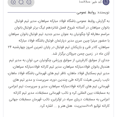
کد خبر:
۱۰۰۲۸۰۰
نویسنده:
روابط عمومی
به گزارش روابط عمومی باشگاه فولاد مبارکه سپاهان، مدیر تیم فوتبال
بانوان سپاهان در آستانه شروع فصل شانزدهم لیگ برتر فوتبال بانوان
مراسم معارفه آوا چگونیان به عنوان مدیر جدید تیم فوتبال بانوان سپاهان
با حضور میترا چین سری مدیر دپارتمان فوتبال باشگاه فولاد مبارکه
سپاهان، کادر فنی و بازیکنان تیم فوتبال در پایان تمرین امروز چهارشنبه ۲۴
آبان ماه در زمین چمن جروکان برگزار شد.
جدای از سوابق کارفرینی از سوابق ورزشی چگونیان می توان به مدیر تیم
هندبال بانوان فولادمبارکه سپاهان، مدیر تیم کاراته فولادمبارکه سپاهان،
مدیر تیم بسکتبال فولاد ماهان، ناظر تیم های قهرمانی باشگاه فولاد ماهان،
نایب رئیس هیئت کاراته طی چندین دوره، سرپرست و مدیر تیم های
قهرمانی تیم های کاراته فولادمبارکه سپاهان، مدیر و سرپرست تیم اعزامی
به مسابقات بین المللی کره و نائب قهرمانی مسابقات، مدیر تیم کاراته
اعزامی به مسابقات دریای سیاه در اوکراین، نائب قهرمان مسابقات جهانی
کاراته توکیو ۲۰۰۹،مدیریت هتل هنر و ... اشاره کرد.