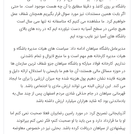
باشگاه بر روی کاغذ و دقیقا مطابق با آن چه هست موجود است. ما حتی
اگر بابت همین مستندات نیز مورد سوال قرار بگیریم همچنان شفاف عمل
خواهیم کرد. ما مشاهده می کنیم که متاسفانه نه تنها سی سال است
هیچ جامی در سطح آسیا به دست نیاورده ایم که در رده های بالای
باشگاه های آسیا نیز غایب بوده ایم.
مدیرعامل باشگاه سپاهان ادامه داد: سیاست های هیات مدیره باشگاه و
هیات مدیره کارخانه هم مهم است و ما منبع لایزال و تمام ناشدنی
نداریم. کارخانه فولاد مبارکه و باشگاه سپاهان جزو شفاف ترین سازمان ها
در حوزه مسائل مالی هستند؛ آن جا هم ما بایستی با استدلال، ارائه دلیل و
هزینه فایده نشان دهیم پول هزینه شده چه میزان ارزشی را برای ما ایجاد
می کند. این ارزش البته می تواند ارزش مادی یا اجتماعی باشد. با
قهرمانی سپاهان در جام حذفی شادی مردم اصفهان پس از چند سال به
یادماندنی بود که شاید هزاران میلیارد ارزش داشته باشد
آذربایجانی تصریح کرد: در مورد رامین رضاییان فعلا صحبت نمی کنم اما
او با ما قرارداد دارد و من باید با او صحبت کنم؛ فکر نمی کنم بیرانوند
پیشنهادی از سپاهان دریافت کرده باشد. بحثی نیز در خصوص معاوضه