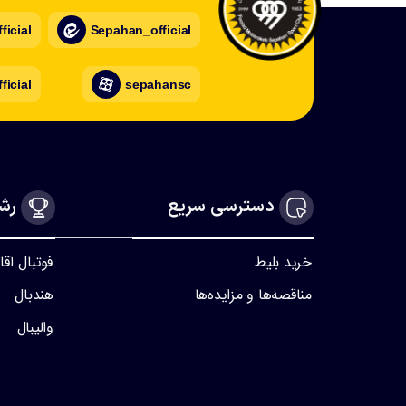
icial
Sepahan_official
ficial
sepahansc
دسترسی سریع
رشت
خرید بلیط
فوتبال آقا
مناقصه‌ها و مزایده‌ها
هندبال
والیبال