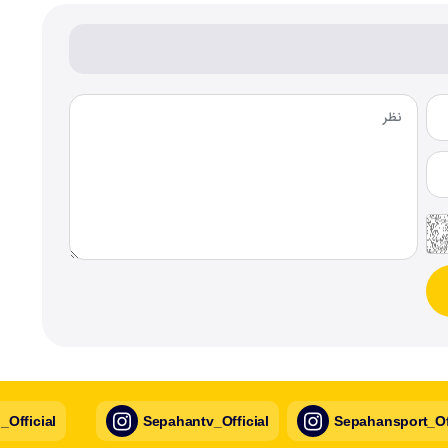
Official
Sepahantv_Official
Sepahansport_Off