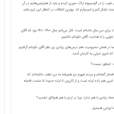
وب را در آلومینیوم اراک سپری کردم و باید از هم‌تیمی‌هایم در آن
 تشکر کنم و امیدوارم که بهتری اتفاقات در انتظار این تیم باشد.
حزباوی: من تقریبا ۱۰ سال برای باشگاه فولاد بازی کردم و فولاد برای من مثل خانه‌ام است. فکر می‌کنم سال ۱۴۰۰- ۱۴۰۱ بود که آقای
وبی را با هدایت آقای نکونام داشتیم.
 در همان محرومیت‌ هم درس‌های زیادی زیر نظر آقای نکونام گرفتیم
که امروز خیلی به کارمان آمده.
. اینطور نیست؟
تخار گفته‌ام و مردم شهرم نیز همیشه به من لطف داشته‌اند که
امیدوارم بتوانم این لطف و محبت‌های مردمم‌ را جبران کنم. امین هم زاده ایذه است و از کازرون تا ایذه حدودا ۵ ساعت فاصله
ه زیادی با هم ندارد چرا در اردو با هم هم‌اتاق نشدید؟
 ایرانی هستیم.