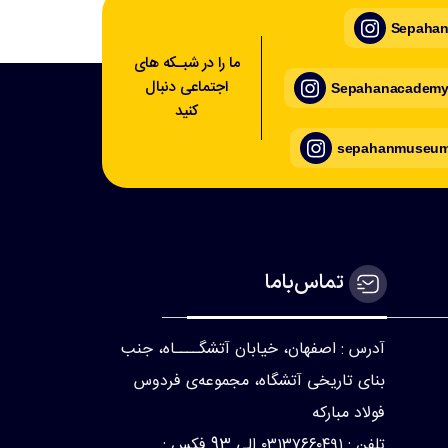
Sepahan_
ما را در شبـکه های
اجتماعی دنبال
Sepahanacademy_
کنید
sepahanmuseum_
تماس‌با‌ما
آدرس : اصفهان، خیابان آتشگــــاه، جنب
بنای تاریخی آتشگاه، مجموعه‌ی فردوس
فولاد مبارکه
تلفن : ۰۳۱۳۷۶۶۰۴۹۱ الی 93 فکس :