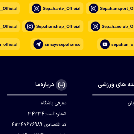
Official
Sepahantv_Official
Sepahansport_Off
Official
Sepahanshop_Official
Sepahanclub_Off
official
simayesepahansc
sepahan_of
ه های ورزشی
درباره‌ما
یان
معرفی باشگاه
شماره ثبت: 34334
کد اقتصادی: 411347676989