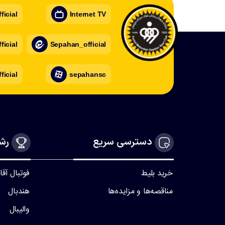
icial
Internet TV
icial
Sepahan_official
ficial
sepahansc
دسترسی سریع
رشت
خرید بلیط
فوتبال آقا
مناقصه‌ها و مزایده‌ها
هندبال
والیبال