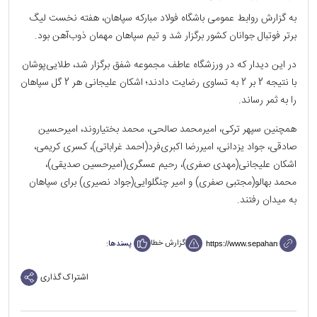
به گزارش روابط عمومی باشگاه فولاد مبارکه سپاهان، هفته نخست لیگ
برتر فوتبال جوانان کشور برگزار شد و تیم سپاهان مهمان ذوب‌آهن بود.
در این دیدار که در ورزشگاه عاطف مجموعه شفق برگزار شد، طلایی‌پوشان
با نتیجه 2 بر 2 به تساوی رضایت دادند؛ اشکان علیجانی هر 2 گل سپاهان
را به ثمر رساند.
همچنین سپهر ترکی، امیرمحمد صالحی، محمد بختیاروند، امیرحسین
صادقی، جواد یزدانی، امیررضا اکبری‌فرد(احمد غراباتی)، کسری کریمی،
اشکان علیجانی(مهدی صفری)، رحیم عسگری(امیرحسین صدیقی)،
محمد بهالو(مجتبی صفری) و امیر چنگلوایی(جواد نصیری) برای سپاهان
به میدان رفتند.
گزارش خطا
پسندها:
اشتراک گذاری