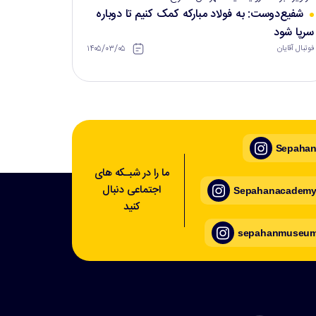
شفیع‌دوست: به فولاد مبارکه کمک کنیم تا دوباره
سرپا شود
۱۴۰۵/۰۳/۰۵
فوتبال آقایان
Sepahan_
ما را در شبـکه های
اجتماعی دنبال
Sepahanacademy_
کنید
sepahanmuseum_