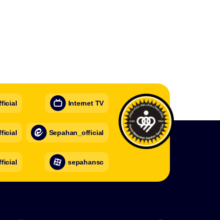
icial
Internet TV
icial
Sepahan_official
ficial
sepahansc