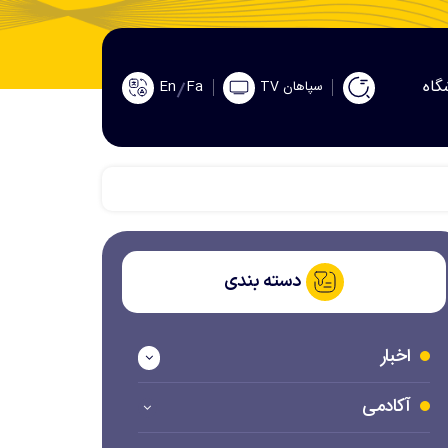
گاه
En
Fa
سپاهان TV
دسته بندی
اخبار
آکادمی