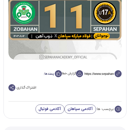
گزارش خطا
پسندها:
اشتراک گذاری
آکادمی سپاهان
آکادمی فوتبال
برچسب ها: