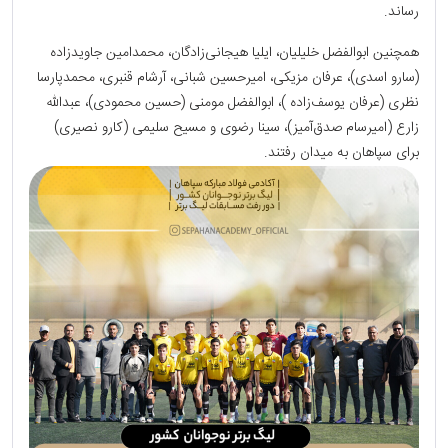
رساند.
همچنین ابوالفضل خلیلیان، ایلیا هیجانی‌زادگان، محمدامین جاوید‌زاده
(سارو اسدی)، عرفان مزیکی، امیرحسین شبانی، آرشام قنبری، محمدپارسا
نظری (عرفان یوسف‌زاده )، ابوالفضل مومنی (حسین محمودی)، عبدالله
زارع (امیرسام صدق‌آمیز)، سینا رضوی و مسیح سلیمی (کارو نصیری)
برای سپاهان به میدان رفتند.