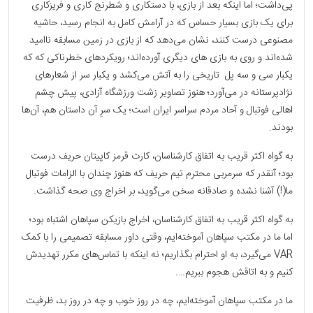
پی‌داشت؛ اما اینکه بعد از بازی، با دستکاری و شطرنج کاری و فریزکاری‌
برای یک بازی بسیار حساس که در آرامش کامل به انجام رسید، حاشیه
مصنوعی درست کنند، نشان می‌دهد که از بازی در زمین مسابقه ناامید
شده‌اند و روی به بازی ‌های دیگری آورده‌اند؛ رویکردهای خطرناکی که که
یکبار سی و سه پل تاریخی را به آتش می‌کشد و یکبار سر از شعارهای
نژادپرستانه در می‌آورد؛ هنوز تصاویر زشت ورزشگاه آزادی، پیش چشم
اهالی فوتبال و آحاد مردم سراسر ایران است؛ یک سرِ آن داستان هم، آن‌ها
بودند.
به گواه اکثر قریب به اتفاق کارشناسان، کارت قرمز کاپیتان حریف درست
بود؛ آنقدر که سرمربی محترم تیم حریف که هنوز چندان با الزامات فوتبال
ما(!) آشنا نشده و صادقانه سخن می‌گوید، بر اخراج وی صحه گذاشت.
به گواه اکثر قریب به اتفاق کارشناسان، اخراج بازیکن سپاهان اشتباه بود؛
اما ما در مکتب سپاهان آموخته‌ایم، وقتی داور مسابقه تصمیمی را با کمک
VAR می‌گیرد، به او احترام بگذاریم؛ نه اینکه با تماس‌های مکرر تهدیدش
کنیم و به اتاقش هجوم ببریم….
ما در مکتب سپاهان آموخته‌ایم، چه در روز خوب و چه در روز بد، ظرفیت