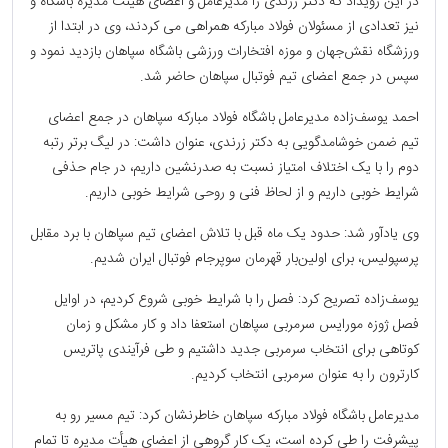
در این رویداد که دکتر زرندی را مدیرعامل و اعضای هیئت مدیره باشگاه و
نیز تعدادی از مسئولان فولاد مبارکه همراهی می کردند، وی در ابتدا از
ورزشگاه نقش‌جهان و موزه افتخارات ورزشی باشگاه سپاهان بازدید نمود و
سپس در جمع اعضای تیم فوتبال سپاهان حاضر شد.
احمد یوسف‌زاده مدیرعامل باشگاه فولاد مبارکه سپاهان در جمع اعضای
تیم ضمن خوشامدگویی به دکتر زرندی، عنوان داشت: در لیگ برتر رتبه
دوم را با یک اختلاف امتیاز نسبت به صدرنشین داریم، در جام حذفی
شرایط خوبی داریم و از لحاظ فنی و روحی شرایط خوبی داریم.
وی یادآور شد: حدود یک ماه قبل با تلاش اعضای تیم سپاهان با برد مقابل
پرسپولیس، برای اولین‌بار قهرمان سوپرجام فوتبال ایران شدیم.
یوسف‌زاده تصریح کرد: فصل را با شرایط خوبی شروع کردیم، در اوایل
فصل ژوزه مورایس سرمربی سپاهان استعفا داد و کار مشکل و زمان
کوتاهی برای انتخاب سرمربی جدید داشتیم و طی فرآیندی پاتریس
کارترون را به عنوان سرمربی انتخاب کردیم.
مدیرعامل باشگاه فولاد مبارکه سپاهان خاطرنشان کرد: تیم مسیر رو به
پیشرفت را طی کرده است، یک کار گروهی از اعضای هیأت مدیره تا تمام