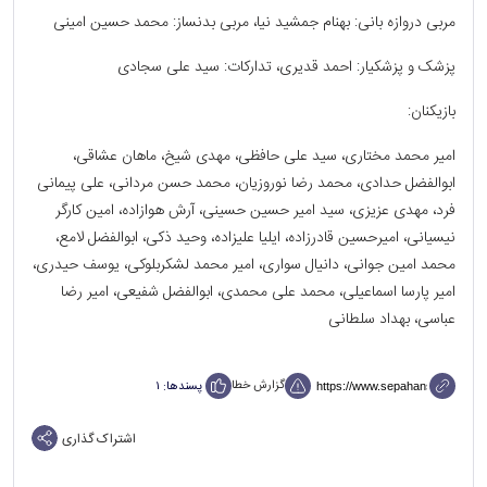
مربی دروازه بانی: بهنام جمشید نیا، مربی بدنساز: محمد حسین امینی
پزشک و پزشکیار: احمد قدیری، تدارکات: سید علی سجادی
بازیکنان:
امیر محمد مختاری، سید علی حافظی، مهدی شیخ، ماهان عشاقی،
ابوالفضل حدادی، محمد رضا نوروزیان، محمد حسن مردانی، علی پیمانی
فرد، مهدی عزیزی، سید امیر حسین حسینی، آرش هوازاده، امین کارگر
نیسیانی، امیرحسین قادرزاده، ایلیا علیزاده، وحید ذکی، ابوالفضل لامع،
محمد امین جوانی، دانیال سواری، امیر محمد لشکربلوکی، یوسف حیدری،
امیر پارسا اسماعیلی، محمد علی محمدی، ابوالفضل شفیعی، امیر رضا
عباسی، بهداد سلطانی
گزارش خطا
پسندها:
۱
اشتراک گذاری