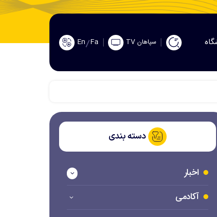
گاه
En
Fa
سپاهان TV
دسته بندی
اخبار
آکادمی