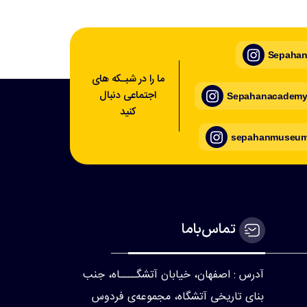
Sepahan_
ما را در شبـکه های
اجتماعی دنبال
Sepahanacademy_
کنید
sepahanmuseum_
تماس‌با‌ما
آدرس : اصفهان، خیابان آتشگــــاه، جنب
بنای تاریخی آتشگاه، مجموعه‌ی فردوس