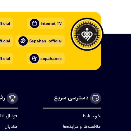
icial
Internet TV
icial
Sepahan_official
ficial
sepahansc
دسترسی سریع
رشت
خرید بلیط
فوتبال آقا
مناقصه‌ها و مزایده‌ها
هندبال