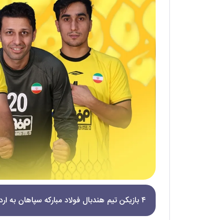
۴ بازیکن تیم هندبال فولاد مبارکه سپاهان به اردوی تیم ملی هندبال دعوت شدند.