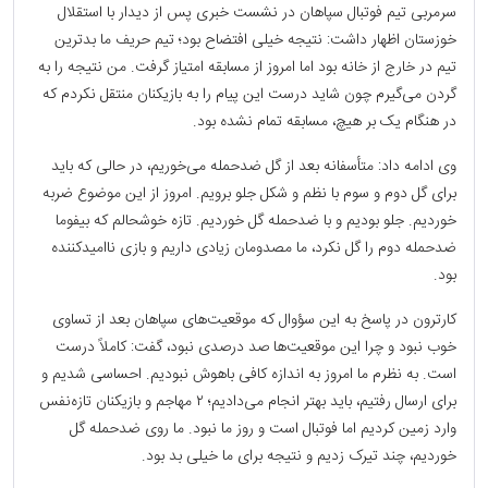
سرمربی تیم فوتبال سپاهان در نشست خبری پس از دیدار با استقلال
خوزستان اظهار داشت: نتیجه خیلی افتضاح بود؛ تیم حریف ما بدترین
تیم در خارج از خانه بود اما امروز از مسابقه امتیاز گرفت. من نتیجه را به
گردن می‌گیرم چون شاید درست این پیام را به بازیکنان منتقل نکردم که
در هنگام یک بر هیچ، مسابقه تمام نشده بود.
وی ادامه داد: متأسفانه بعد از گل ضدحمله می‌خوریم، در حالی که باید
برای گل دوم و سوم با نظم و شکل جلو برویم. امروز از این موضوع ضربه
خوردیم. جلو بودیم و با ضدحمله گل خوردیم. تازه خوشحالم که بیفوما
ضدحمله دوم را گل نکرد، ما مصدومان زیادی داریم و بازی ناامید‌کننده
بود.
کارترون در پاسخ به این سؤوال که موقعیت‌های سپاهان بعد از تساوی
خوب نبود و چرا این موقعیت‌ها صد درصدی نبود، گفت: کاملاً درست
است. به نظرم ما امروز به اندازه کافی باهوش نبودیم. احساسی شدیم و
برای ارسال رفتیم، باید بهتر انجام می‌دادیم؛ ۲ مهاجم و بازیکنان تازه‌نفس
وارد زمین کردیم اما فوتبال است و روز ما نبود. ما روی ضدحمله گل
خوردیم، چند تیرک زدیم و نتیجه برای ما خیلی بد بود.