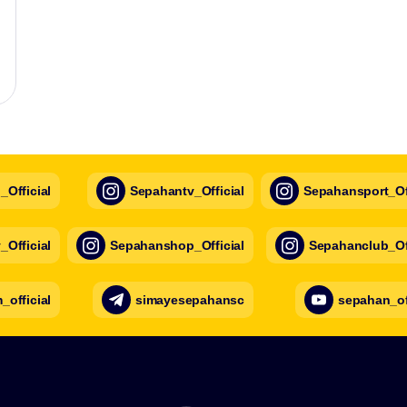
Official
Sepahantv_Official
Sepahansport_Off
Official
Sepahanshop_Official
Sepahanclub_Off
official
simayesepahansc
sepahan_of