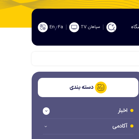
گاه
En
Fa
سپاهان TV
دسته بندی
اخبار
آکادمی