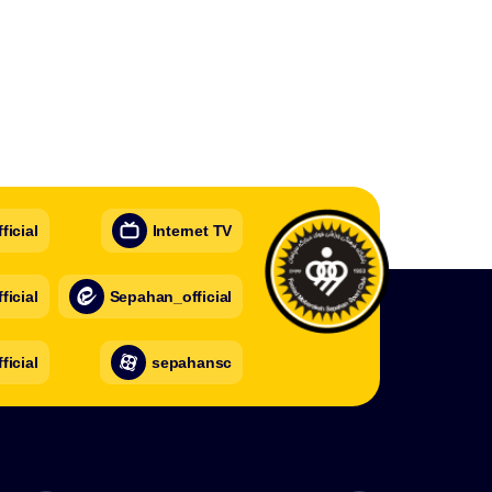
icial
Internet TV
icial
Sepahan_official
ficial
sepahansc