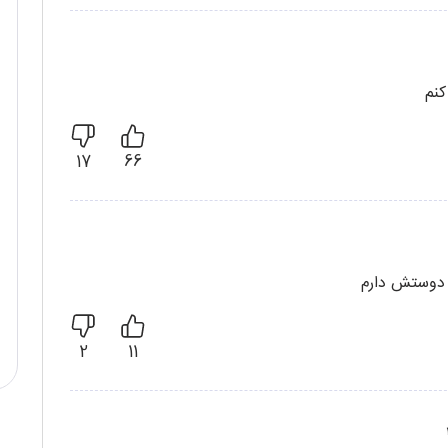
کنم
17
66
 دوستش دارم
2
11