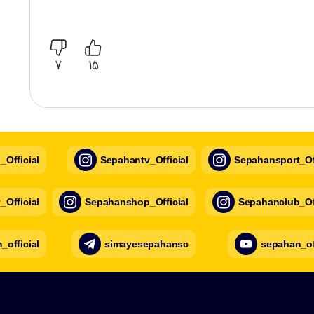
7
15
Official
Sepahantv_Official
Sepahansport_Off
Official
Sepahanshop_Official
Sepahanclub_Off
official
simayesepahansc
sepahan_of