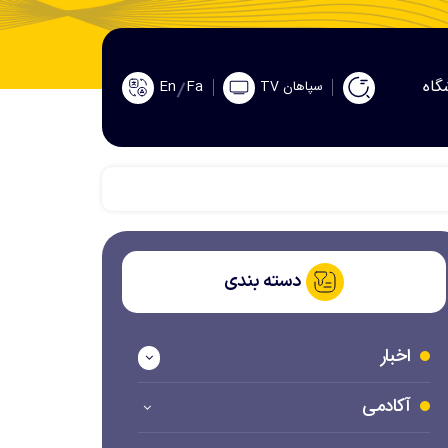
گاه
En
Fa
سپاهان TV
دسته بندی
اخبار
آکادمی