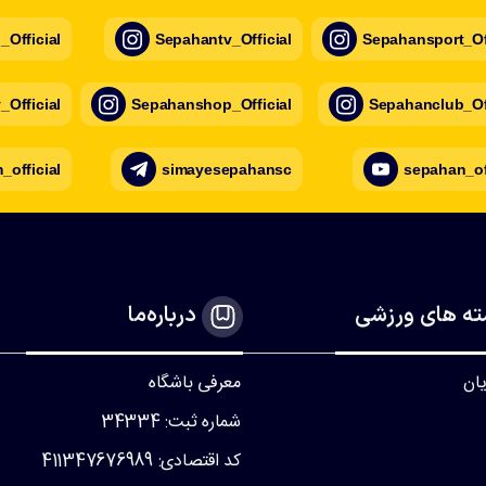
Official
Sepahantv_Official
Sepahansport_Off
Official
Sepahanshop_Official
Sepahanclub_Off
official
simayesepahansc
sepahan_of
ه های ورزشی
درباره‌ما
یان
معرفی باشگاه
شماره ثبت: 34334
کد اقتصادی: 411347676989