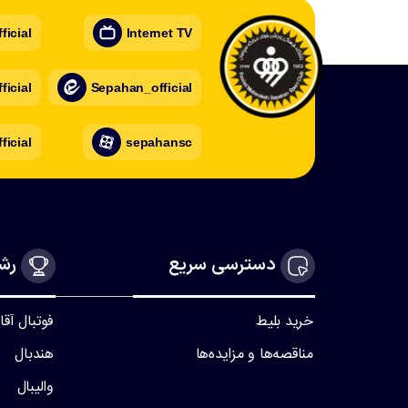
icial
Internet TV
icial
Sepahan_official
ficial
sepahansc
دسترسی سریع
رشت
خرید بلیط
فوتبال آقا
مناقصه‌ها و مزایده‌ها
هندبال
والیبال