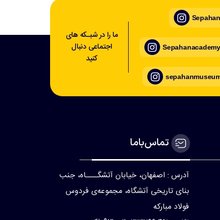
Sepahan_
ما را در شبـکه های
اجتماعی دنبال
Sepahanacademy_
کنید
sepahanmuseum_
تماس‌با‌ما
آدرس : اصفهان، خیابان آتشگــــاه، جنب
بنای تاریخی آتشگاه، مجموعه‌ی فردوس
فولاد مبارکه