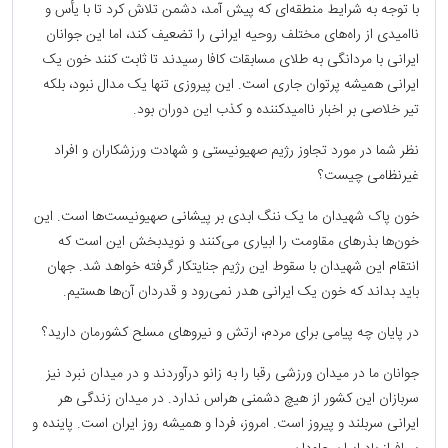
با توجه به شرایط منطقه‌ای که پیش آمد، دشمن تلاش کرد تا با یأس و
ناامیدی از راه‌های مختلف روحیه ایرانی را تضعیف کند، اما این جوانان
ایرانی با مردانگی به طلای مسابقات کافا رسیدند تا ثابت کنند خون یک
ایرانی همیشه پرتوان جاری است. این پیروزی تنها یک مدال نبود، بلکه
تیر خلاصی بر اخبار ناامیدکننده و کذب این دوران بود.
نظر شما در مورد تجاوز رژیم صهیونیستی و شهادت ورزشکاران و افراد
غیرنظامی چیست؟
خون پاک شهیدان ما یک ننگ ابدی بر پیشانی صهیونیست‌ها است. این
خون‌ها بذرهای مقاومت را ابیاری می‌کنند و نویدبخش این است که
انتقام این شهیدان با سقوط این رژیم جنایتکار گرفته خواهد شد. جهان
باید بداند که خون یک ایرانی هدر نمی‌رود و قدردان آن‌ها هستیم.
در پایان چه پیامی برای مردم، ارتش و نیروهای مسلح کشورمان دارید؟
جوانان ما در میدان ورزشی رقبا را به زانو درآوردند و در میدان نبرد نیز
سربازان این کشور از هیچ دشمنی هراس ندارد. در میدان زندگی هر
ایرانی سربلند و پیروز است. امروز، فردا و همیشه روز ایران است. پاینده و