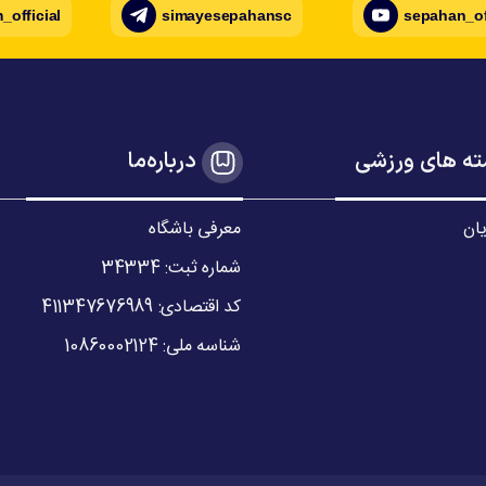
official
simayesepahansc
sepahan_of
ه های ورزشی
درباره‌ما
یان
معرفی باشگاه
شماره ثبت: 34334
کد اقتصادی: 411347676989
شناسه ملی: 10860002124