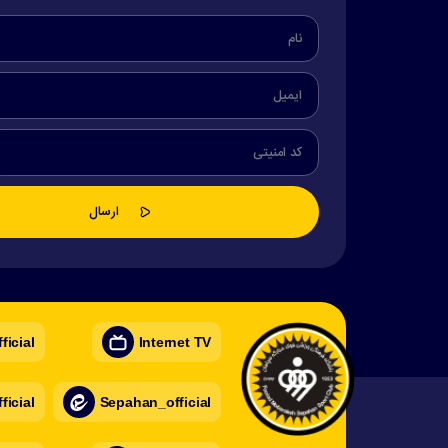
icial
Internet TV
icial
Sepahan_official