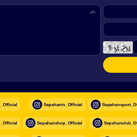
Official
Sepahantv_Official
Sepahansport_Off
Official
Sepahanshop_Official
Sepahanclub_Off