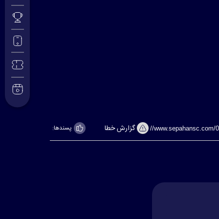
گزارش خطا
پسندها: