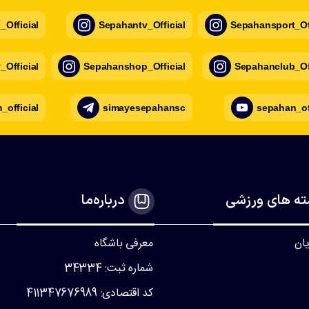
Official
Sepahantv_Official
Sepahansport_Off
Official
Sepahanshop_Official
Sepahanclub_Off
official
simayesepahansc
sepahan_of
ه های ورزشی
درباره‌ما
یان
معرفی باشگاه
شماره ثبت: 34334
کد اقتصادی: 411347676989