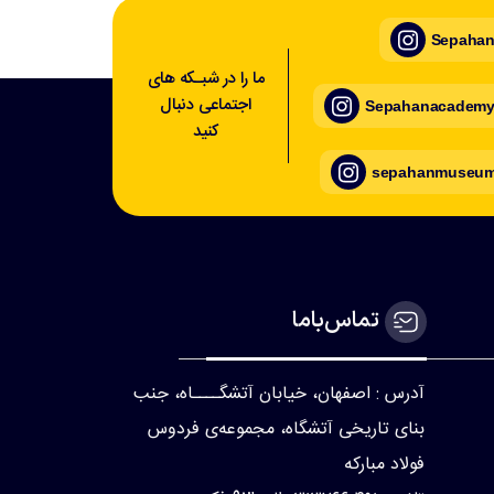
Sepahan_
ما را در شبـکه های
اجتماعی دنبال
Sepahanacademy_
کنید
sepahanmuseum_
تماس‌با‌ما
آدرس : اصفهان، خیابان آتشگــــاه، جنب
بنای تاریخی آتشگاه، مجموعه‌ی فردوس
فولاد مبارکه