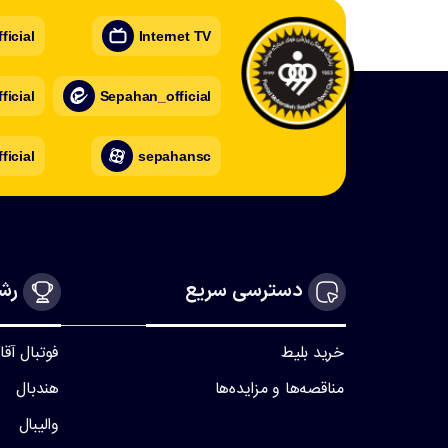
icial
Internet TV
icial
Sepahan_official
ficial
sepahansc
دسترسی سریع
رشت
خرید بلیط
فوتبال آقا
مناقصه‌ها و مزایده‌ها
هندبال
والیبال