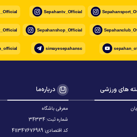
Official
Sepahantv_Official
Sepahansport_Off
Official
Sepahanshop_Official
Sepahanclub_Off
official
simayesepahansc
sepahan_of
ه های ورزشی
درباره‌ما
یان
معرفی باشگاه
شماره ثبت: 34334
کد اقتصادی: 411347676989