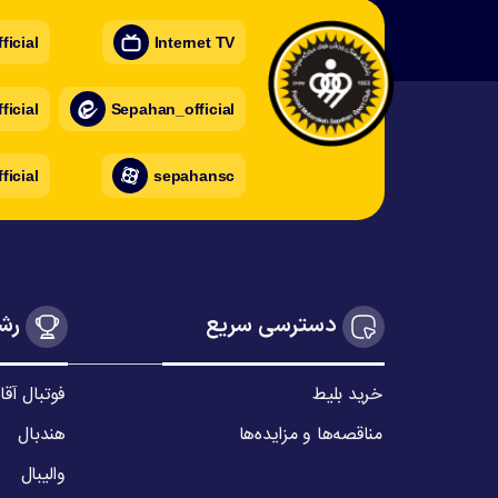
icial
Internet TV
icial
Sepahan_official
ficial
sepahansc
دسترسی سریع
رشت
خرید بلیط
فوتبال آقا
مناقصه‌ها و مزایده‌ها
هندبال
والیبال