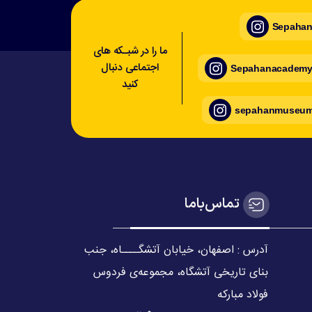
Sepahan_
ما را در شبـکه های
اجتماعی دنبال
Sepahanacademy_
کنید
sepahanmuseum_
تماس‌با‌ما
آدرس : اصفهان، خیابان آتشگــــاه، جنب
بنای تاریخی آتشگاه، مجموعه‌ی فردوس
فولاد مبارکه