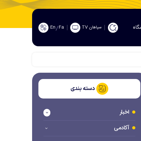
گاه
En
Fa
سپاهان TV
دسته بندی
اخبار
آکادمی