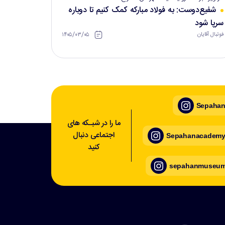
شفیع‌دوست: به فولاد مبارکه کمک کنیم تا دوباره
سرپا شود
۱۴۰۵/۰۳/۰۵
فوتبال آقایان
Sepahan_
ما را در شبـکه های
اجتماعی دنبال
Sepahanacademy_
کنید
sepahanmuseum_