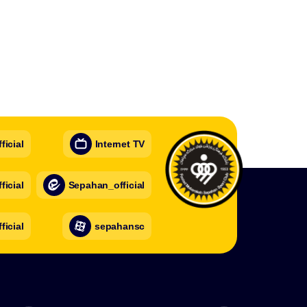
icial
Internet TV
icial
Sepahan_official
ficial
sepahansc