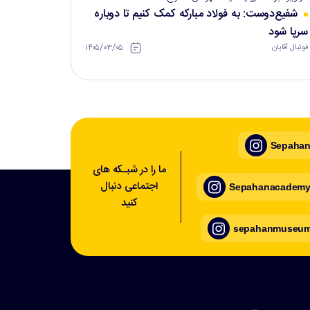
شفیع‌دوست: به فولاد مبارکه کمک کنیم تا دوباره
سرپا شود
۱۴۰۵/۰۳/۰۵
فوتبال آقایان
Sepahan_
ما را در شبـکه های
اجتماعی دنبال
Sepahanacademy_
کنید
sepahanmuseum_