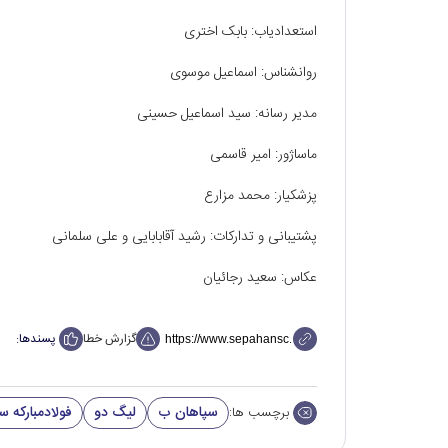
استعدادیاب: بابک اختری
روانشناس: اسماعیل موسوی
مدیر رسانه: سید اسماعیل حسینی
ماساژور: امیر قاسمی
پزشکیار: محمد مزارع
پشتیبانی و تدارکات: رشید آقابابایی و علی سلمانی
عکاس: سعید رجائیان
گزارش خطا
پسندها:
سپاهان ب
لیگ دو
فولادمبارکه س
برچسب ها: