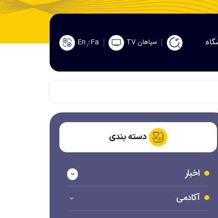
گاه
En
Fa
سپاهان TV
دسته بندی
اخبار
آکادمی