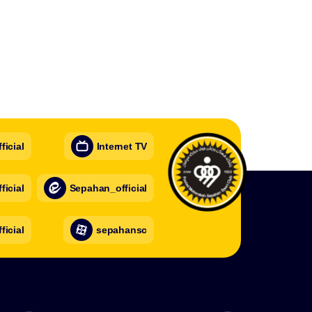
icial
Internet TV
icial
Sepahan_official
ficial
sepahansc