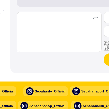
Official
Sepahantv_Official
Sepahansport_Off
Official
Sepahanshop_Official
Sepahanclub_Off