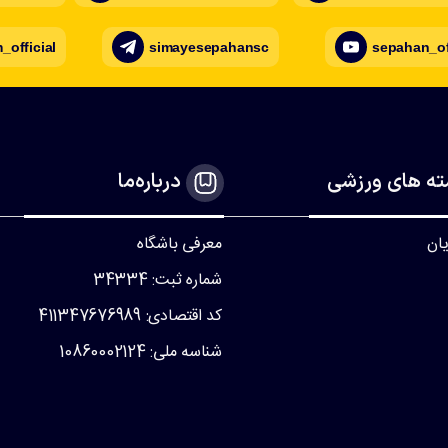
official
simayesepahansc
sepahan_of
ه های ورزشی
درباره‌ما
یان
معرفی باشگاه
شماره ثبت: 34334
کد اقتصادی: 411347676989
شناسه ملی: 10860002124