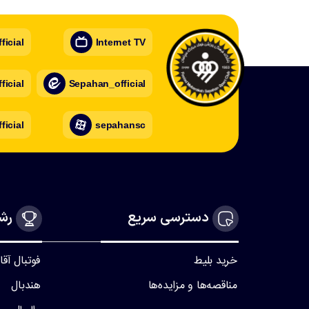
icial
Internet TV
icial
Sepahan_official
ficial
sepahansc
دسترسی سریع
رشت
خرید بلیط
فوتبال آقا
مناقصه‌ها و مزایده‌ها
هندبال