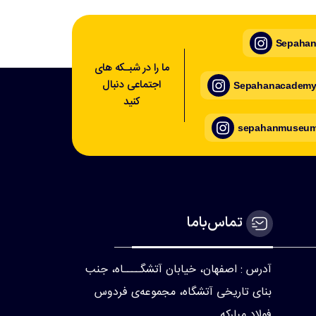
Sepahan_
ما را در شبـکه های
اجتماعی دنبال
Sepahanacademy_
کنید
sepahanmuseum_
تماس‌با‌ما
آدرس : اصفهان، خیابان آتشگــــاه، جنب
بنای تاریخی آتشگاه، مجموعه‌ی فردوس
فولاد مبارکه