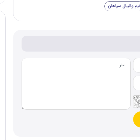
یم والیبال سپاهان