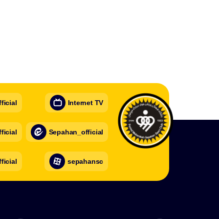
icial
Internet TV
icial
Sepahan_official
ficial
sepahansc