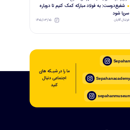
شفیع‌دوست: به فولاد مبارکه کمک کنیم تا دوباره
سرپا شود
۱۴۰۵/۰۳/۰۵
فوتبال آقایان
Sepahan_
ما را در شبـکه های
اجتماعی دنبال
Sepahanacademy_
کنید
sepahanmuseum_