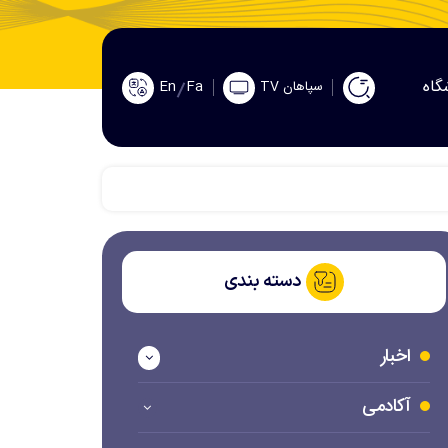
گاه
En
Fa
سپاهان TV
دسته بندی
اخبار
آکادمی