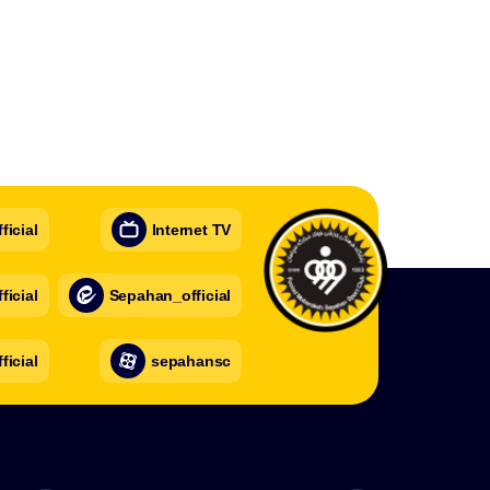
icial
Internet TV
icial
Sepahan_official
ficial
sepahansc