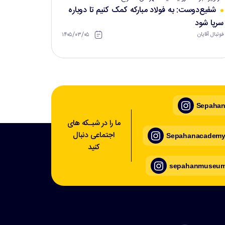
شفیع‌دوست: به فولاد مبارکه کمک کنیم تا دوباره
سرپا شود
۱۴۰۵/۰۳/۰۵
فوتبال آقایان
Sepahan_
ما را در شبـکه های
اجتماعی دنبال
Sepahanacademy_
کنید
sepahanmuseum_