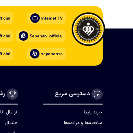
icial
Internet TV
icial
Sepahan_official
ficial
sepahansc
دسترسی سریع
رشت
خرید بلیط
فوتبال آقا
مناقصه‌ها و مزایده‌ها
هندبال