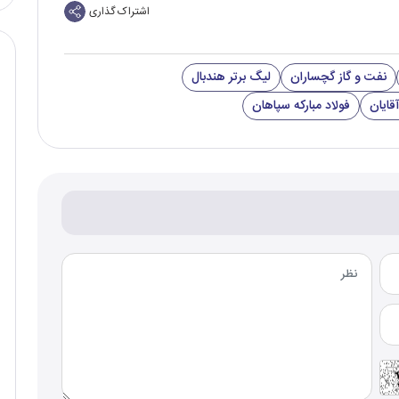
اشتراک گذاری
نفت و گاز گچساران
لیگ برتر هندبال
قایان
فولاد مبارکه سپاهان