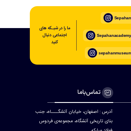
Sepahan_
ما را در شبـکه های
اجتماعی دنبال
Sepahanacademy_
کنید
sepahanmuseum_
تماس‌با‌ما
آدرس : اصفهان، خیابان آتشگــــاه، جنب
بنای تاریخی آتشگاه، مجموعه‌ی فردوس
فولاد مبارکه