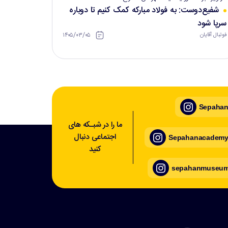
شفیع‌دوست: به فولاد مبارکه کمک کنیم تا دوباره
سرپا شود
۱۴۰۵/۰۳/۰۵
فوتبال آقایان
Sepahan_
ما را در شبـکه های
اجتماعی دنبال
Sepahanacademy_
کنید
sepahanmuseum_