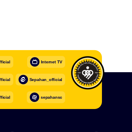
icial
Internet TV
icial
Sepahan_official
ficial
sepahansc