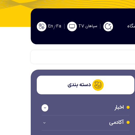
گاه
En
Fa
سپاهان TV
دسته بندی
اخبار
آکادمی