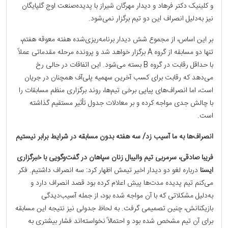
و کلینیک دکتر فرهاد و دیدار مهرگان شیراز با پدیده‌صنعت اوج گلپایگان
نیز به‌دلیل انصراف این دو تیم برگزار نمی‌شود.
بر این اساس، از مجموع شش دیدار برنامه‌ریزی‌شده هفته معوقه هفتم،
تنها دو مسابقه از گروه A برگزار خواهد شد و پرونده مرحله مقدماتی عملاً
با حداقل رقابت در گروه B بسته می‌شود. این اتفاقات در حالی رخ
می‌دهد که رقابت برای کسب آخرین سهمیه پلی‌آف همچنان در جریان
است، اما انصراف‌های پیاپی برخی تیم‌ها، روند برگزاری منظم مسابقات را
با چالش جدی مواجه کرده و بر معادلات جدول تأثیر مستقیم گذاشته
است.
انصراف‌ها به ما آسیب زد/ سه هفته بدون مسابقه در شرایط برابر نیستیم
فریبا صادقی، سرمربی تیم والیبال زنان سپاهان در
گفت‌و‌گویی با خبرگزاری
ایسنا
درباره لغو دو دیدار اخیر تیمش اظهار کرد: سه انصراف داشتیم. فکر
می‌کنم تیم پدیده مدت‌ها پیش اعلام کرده بود قصد انصراف دارد و
به‌دلیل مشکلاتی که با آن مواجه شده بود، از جمله آسیب‌دیدگی
بازیکنانش، چنین تصمیمی گرفت. به لحاظ جدولی نیز نتیجه این مسابقه
برای آن تیم مشخص شده بود و احتمالاً نخواسته‌اند فشار بیشتری به