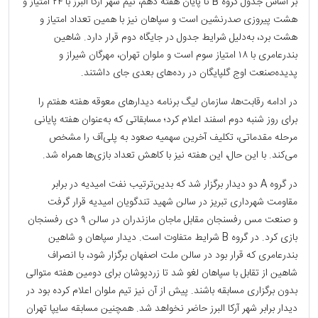
بر اساس جدول گروه B تا پایان هفته دهم، تیم شهر آرکا البرز با ۲۴ امتیاز و
هشت پیروزی صدرنشین است و سپاهان نیز با همین تعداد امتیاز و
هشت برد، به‌دلیل شرایط جدول در جایگاه دوم قرار دارد. شاهین
بندرعامری با ۱۸ امتیاز سوم است و ملوان تهران، مهرگان شیراز و
پدیده‌صنعت اوج گلپایگان در رده‌های بعدی جای داشتند.
در ادامه رقابت‌ها، سازمان لیگ برنامه دیدارهای معوقه هفته هفتم را
برای روز شنبه دوم اسفند اعلام کرد؛ مسابقاتی که به‌عنوان هفته پایانی
مرحله مقدماتی، تکلیف آخرین سهمیه صعود به پلی‌آف را مشخص
می‌کند. با این حال، این هفته نیز با کاهش تعداد بازی‌ها همراه شد.
در گروه A دو دیدار برگزار شد که بدین‌ترتیب نفت امیدیه در برابر
مقاومت شهرداری تبریز در سالن شهید تندگویان امیدیه قرار گرفت
و صنعت مس رفسنجان مقابل ماجان مازندران در سالن ۹ دی رفسنجان
بازی کرد. در گروه B شرایط متفاوت است. دیدار سپاهان و شاهین
بندرعامری که قرار بود در سالن ملت اصفهان برگزار شود، با انصراف
شاهین از تقابل با سپاهان لغو شد تا زردپوشان برای دومین هفته متوالی
بدون برگزاری مسابقه باشند. پیش از آن نیز تیم ملوان اعلام کرده بود در
دیدار برابر شهر آرکا البرز حاضر نخواهد شد. همچنین مسابقه سایپا تهران