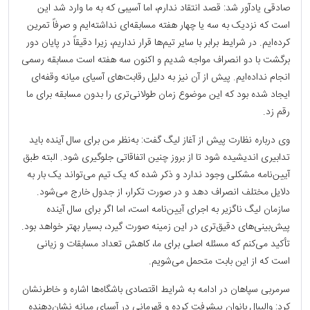
صادقی یادآور شد: قصد انتقاد ندارم، اما آسیبی که به ما وارد شد این
است که نزدیک به سه یا چهار هفته مسابقه‌ای نداشته‌ایم و صرفاً تمرین
کرده‌ایم. در شرایط برابر با سایر تیم‌ها قرار نداریم، زیرا دقیقاً در پایان دور
برگشت با دو انصراف مواجه شدیم و اکنون سه هفته است مسابقه رسمی
انجام نداده‌ایم. پیش از آن نیز به دلیل رقابت‌های آسیای میانه وقفه‌ای
ایجاد شده بود که این موضوع زمان طولانی‌تری را بدون مسابقه برای ما
رقم زد.
وی درباره نظارت پیش از آغاز لیگ گفت: به‌نظر من برای سال آینده باید
تدابیری اندیشیده شود تا از بروز چنین اتفاقاتی جلوگیری شود. البته طبق
آیین‌نامه مشکلی وجود ندارد و ذکر شده که یک تیم می‌تواند یک بار به
دلایل مختلف انصراف دهد و در صورت تکرار، از جدول خارج می‌شود.
سازمان لیگ ناگزیر به اجرای آیین‌نامه است، اما اگر برای سال آینده
پیش‌بینی‌های دقیق‌تری در این زمینه صورت گیرد، بسیار بهتر خواهد بود.
تأکید می‌کنم که مسئله اصلی برای ما، کاهش تعداد مسابقات و زیانی
است که از این بابت متحمل می‌شویم.
سرمربی سپاهان در ادامه به شرایط اقتصادی باشگاه‌ها اشاره و خاطرنشان
کرد: والیبال بانوان پیشرفت کرده و قهرمانی در آسیای میانه نشان‌دهنده