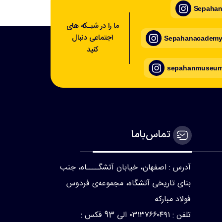
Sepahan_
ما را در شبـکه های
اجتماعی دنبال
Sepahanacademy_
کنید
sepahanmuseum_
تماس‌با‌ما
آدرس : اصفهان، خیابان آتشگــــاه، جنب
بنای تاریخی آتشگاه، مجموعه‌ی فردوس
فولاد مبارکه
تلفن : ۰۳۱۳۷۶۶۰۴۹۱ الی 93 فکس :