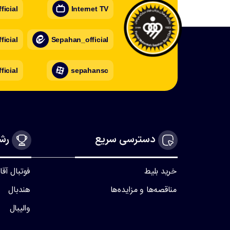
icial
Internet TV
icial
Sepahan_official
ficial
sepahansc
دسترسی سریع
رشت
خرید بلیط
فوتبال آقا
مناقصه‌ها و مزایده‌ها
هندبال
والیبال