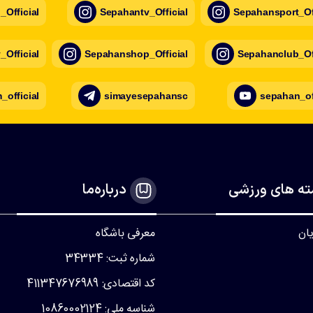
Official
Sepahantv_Official
Sepahansport_Off
Official
Sepahanshop_Official
Sepahanclub_Off
official
simayesepahansc
sepahan_of
ه های ورزشی
درباره‌ما
یان
معرفی باشگاه
شماره ثبت: 34334
کد اقتصادی: 411347676989
شناسه ملی: 10860002124