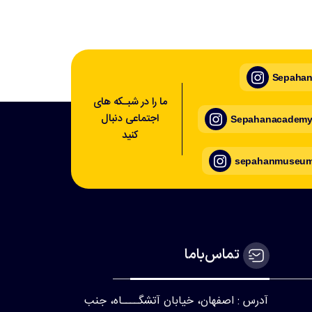
Sepahan_
ما را در شبـکه های
اجتماعی دنبال
Sepahanacademy_
کنید
sepahanmuseum_
تماس‌با‌ما
آدرس : اصفهان، خیابان آتشگــــاه، جنب