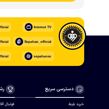
icial
Internet TV
icial
Sepahan_official
ficial
sepahansc
دسترسی سریع
رشت
خرید بلیط
فوتبال آقا