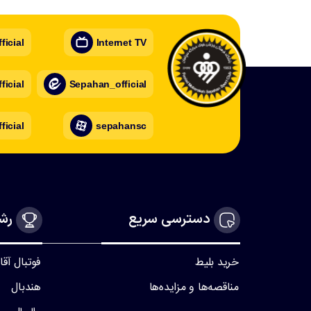
icial
Internet TV
icial
Sepahan_official
ficial
sepahansc
دسترسی سریع
رشت
خرید بلیط
فوتبال آقا
مناقصه‌ها و مزایده‌ها
هندبال