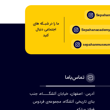
Sepahan_
ما را در شبـکه های
اجتماعی دنبال
Sepahanacademy_
کنید
sepahanmuseum_
تماس‌با‌ما
آدرس : اصفهان، خیابان آتشگــــاه، جنب
بنای تاریخی آتشگاه، مجموعه‌ی فردوس
فولاد مبارکه