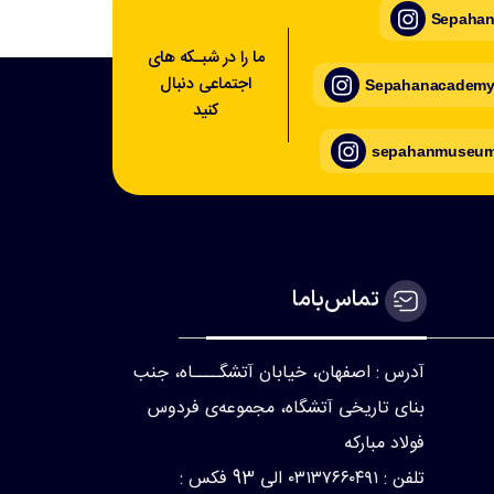
Sepahan_
ما را در شبـکه های
اجتماعی دنبال
Sepahanacademy_
کنید
sepahanmuseum_
تماس‌با‌ما
آدرس : اصفهان، خیابان آتشگــــاه، جنب
بنای تاریخی آتشگاه، مجموعه‌ی فردوس
فولاد مبارکه
تلفن : ۰۳۱۳۷۶۶۰۴۹۱ الی 93 فکس :