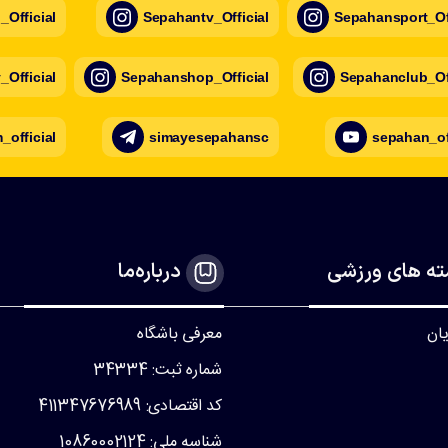
Official
Sepahantv_Official
Sepahansport_Off
Official
Sepahanshop_Official
Sepahanclub_Off
official
simayesepahansc
sepahan_of
ه های ورزشی
درباره‌ما
یان
معرفی باشگاه
شماره ثبت: 34334
کد اقتصادی: 411347676989
شناسه ملی: 10860002124