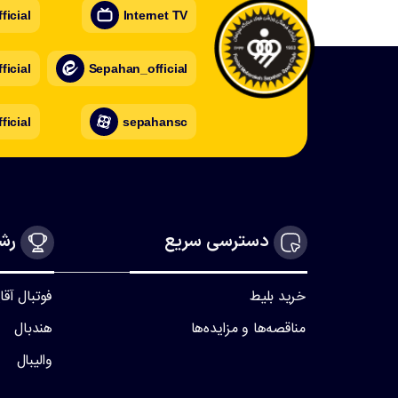
icial
Internet TV
icial
Sepahan_official
ficial
sepahansc
دسترسی سریع
رشت
خرید بلیط
فوتبال آقا
مناقصه‌ها و مزایده‌ها
هندبال
والیبال