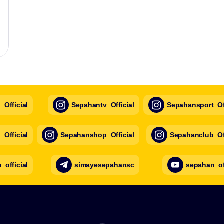
Official
Sepahantv_Official
Sepahansport_Off
Official
Sepahanshop_Official
Sepahanclub_Off
official
simayesepahansc
sepahan_of