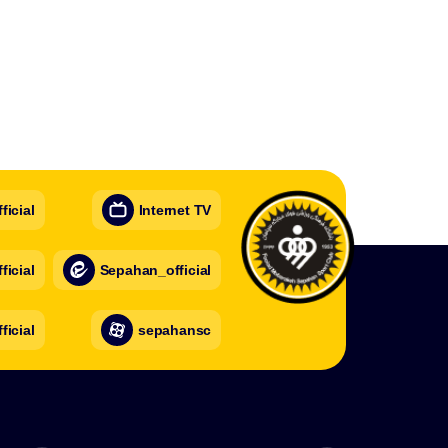
icial
Internet TV
icial
Sepahan_official
ficial
sepahansc