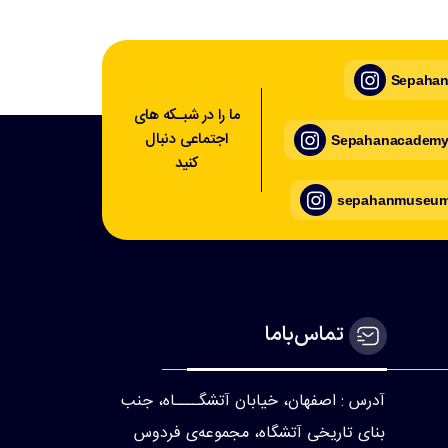
Sepahan_
ما را در شبـکه های
اجتماعی دنبال
Sepahanacademy_
کنید
sepahanmuseum_
تماس‌با‌ما
آدرس : اصفهان، خیابان آتشگــــاه، جنب
بنای تاریخی آتشگاه، مجموعه‌ی فردوس