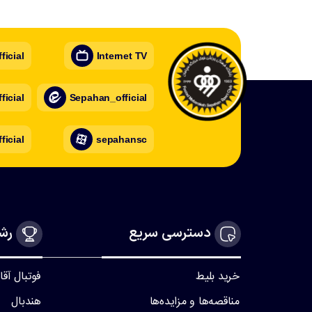
icial
Internet TV
icial
Sepahan_official
ficial
sepahansc
دسترسی سریع
رشت
خرید بلیط
فوتبال آقا
مناقصه‌ها و مزایده‌ها
هندبال