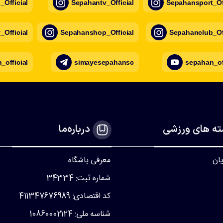
Official
Sepahantv_Official
Sepahansport_Off
Official
Sepahanshop_Official
Sepahanclub_Off
official
simayesepahansc
sepahan_of
ه های ورزشی
درباره‌ما
یان
معرفی باشگاه
شماره ثبت: 34334
کد اقتصادی: 411347676989
شناسه ملی: 10860002124