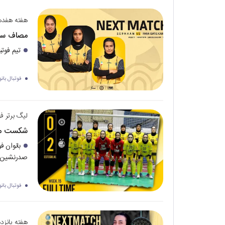
هفته هفدهم
مصاف سپا
تیم فوتب
فوتبال بانو
لیگ برتر فو
شکست مقا
بانوان ف
صدرنشین م
فوتبال بانو
هفته پانزده