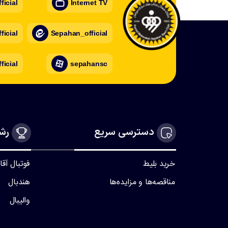
icial
Internet TV
icial
Sepahan_official
ficial
sepahansc
دسترسی سریع
رشت
خرید بلیط
فوتبال آقا
مناقصه‌ها و مزایده‌ها
هندبال
والیبال