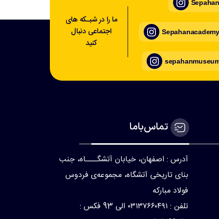
Sepahan_
ما را در شبـکه های
اجتماعی دنبال
Sepahanacademy_
کنید
sepahanmuseum_
تماس‌با‌ما
آدرس : اصفهان، خیابان آتشگــــاه، جنب
بنای تاریخی آتشگاه، مجموعه‌ی فردوس
فولاد مبارکه
تلفن : ۰۳۱۳۷۶۶۰۴۹۱ الی 93 فکس :