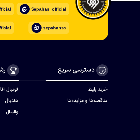
icial
Sepahan_official
ficial
sepahansc
دسترسی سریع
رشت
خرید بلیط
فوتبال آقا
مناقصه‌ها و مزایده‌ها
هندبال
والیبال