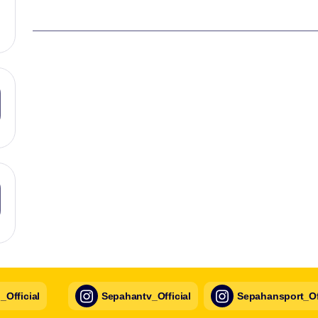
Official
Sepahantv_Official
Sepahansport_Off