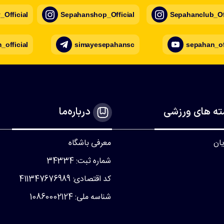
Official
Sepahanshop_Official
Sepahanclub_Off
official
simayesepahansc
sepahan_of
ه های ورزشی
درباره‌ما
یان
معرفی باشگاه
شماره ثبت: 34334
کد اقتصادی: 411347676989
شناسه ملی: 10860002124