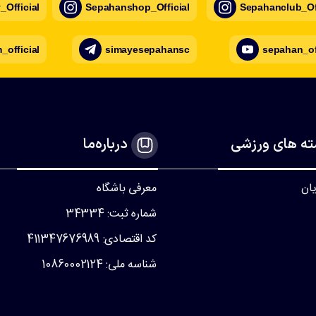
Official
Sepahanshop_Official
Sepahanclub_Off
official
simayesepahansc
sepahan_of
ه های ورزشی
درباره‌ما
یان
معرفی باشگاه
شماره ثبت: 34334
کد اقتصادی: 411347676989
شناسه ملی: 10860002124