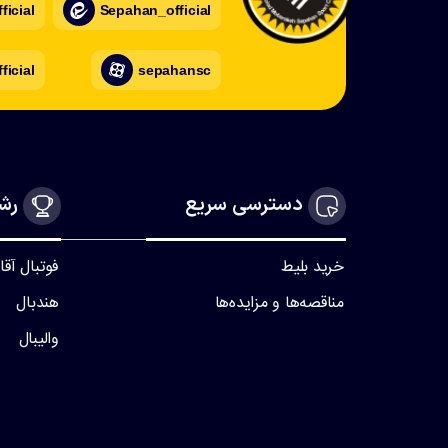
icial
Sepahan_official
ficial
sepahansc
دسترسی سریع
رشت
خرید بلیط
فوتبال آقا
مناقصه‌ها و مزایده‌ها
هندبال
والیبال